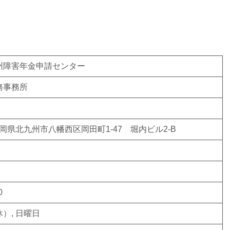
州障害年金申請センター
務事務所
3 福岡県北九州市八幡西区岡田町1-47 堀内ビル2-B
0
）, 日曜日