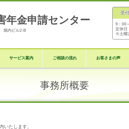
受
害年金申請センター
9：00
定休日
7 堀内ビル2-B
※土曜
サービス案内
ご相談の流れ
お客さまの声
事務所概要
内いたします。