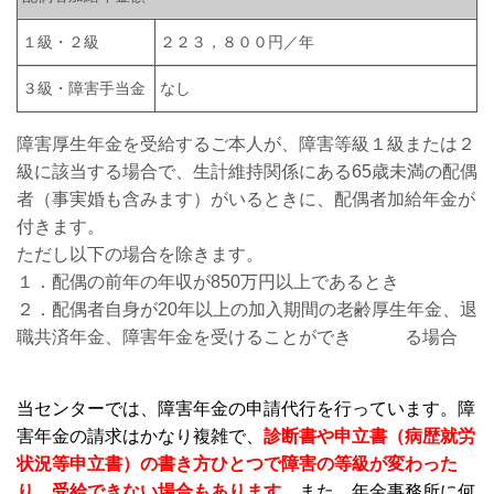
１級・２級
２２３，８００円／年
３級・障害手当金
なし
障害厚生年金を受給するご本人が、障害等級１級または２
級に該当する場合で、生計維持関係にある65歳未満の配偶
者（事実婚も含みます）がいるときに、配偶者加給年金が
付きます。
ただし以下の場合を除きます。
１．配偶の前年の年収が850万円以上であるとき
２．配偶者自身が20年以上の加入期間の老齢厚生年金、退
職共済年金、障害年金を受けることができ る場合
当センターでは、障害年金の申請代行を行っています。障
害年金の請求はかなり複雑で、
診断書や申立書（病歴就労
状況等申立書）の書き方ひとつで障害の等級が変わった
り、受給できない場合もあります。
また、年金事務所に何