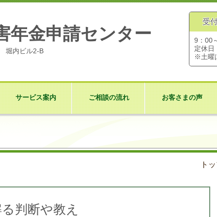
受
害年金申請センター
9：00
定休日
7 堀内ビル2-B
※土曜
サービス案内
ご相談の流れ
お客さまの声
トッ
解る判断や教え