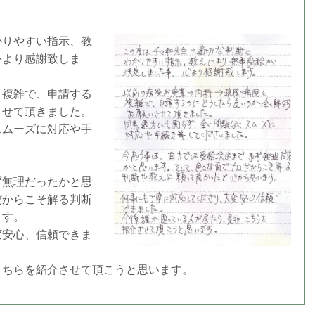
かりやすい指示、教
心より感謝致しま
と複雑で、申請する
させて頂きました。
スムーズに対応や手
ず無理だったかと思
だからこそ解る判断
ます。
変安心、信頼できま
こちらを紹介させて頂こうと思います。