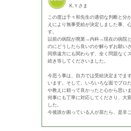
K.Ｙさま
この度は千々和先生の適切な判断と分
えにより無事受給が決定しました事
、
す。
以前の病院が廃業→内科→現在の病院
のにどうしたら良いのか解らずお願い
同県遠方にも関わらず、全く問題なく
続き等してくださいました。
今思う事は、自力では受給決定までま
います。そして、いろいろな面でプロ
や教えに頼って良かったと心から思い
何事にも丁寧に対応してくださり、大
した。
今後誰か困っている人が居たら、是非